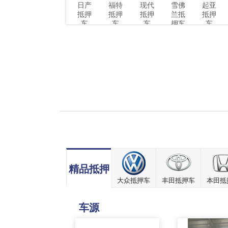
日产
福特
现代
雪佛
起亚
抵押
抵押
抵押
兰抵
抵押
车
车
车
押车
车
精品抵押
大众抵押车
丰田抵押车
本田抵
车源