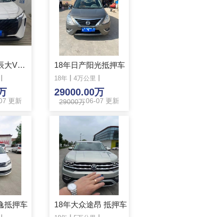
22年日产启辰大V抵押车
18年日产阳光抵押车
丨
18年
丨
4万公里
丨
0万
29000.00万
-07 更新
06-07 更新
29000万
逸抵押车
18年大众途昂 抵押车