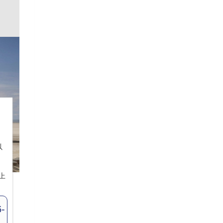
以
上
-