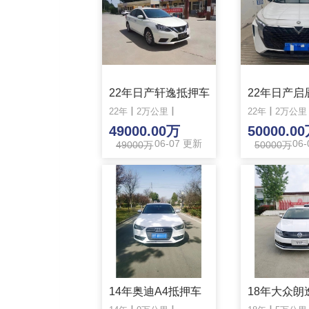
22年日产轩逸抵押车
22年
丨
2万公里
丨
22年
丨
2万公里
49000.00万
50000.0
06-07 更新
06
49000万
50000万
14年奥迪A4抵押车
18年大众朗