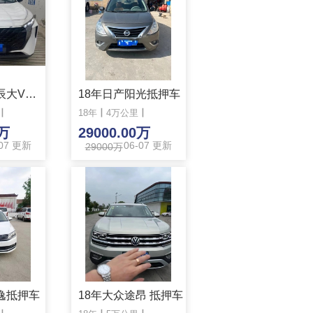
22年日产启辰大V抵押车
18年日产阳光抵押车
丨
18年
丨
4万公里
丨
0万
29000.00万
-07 更新
06-07 更新
29000万
逸抵押车
18年大众途昂 抵押车