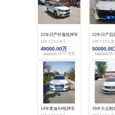
22年日产轩逸抵押车
22年
丨
2万公里
丨
22年
丨
2万公里
49000.00万
50000.0
06-07 更新
06
49000万
50000万
14年奥迪A4抵押车
18年大众朗