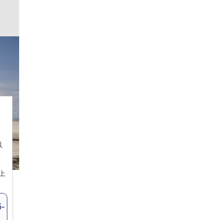
以
上
-