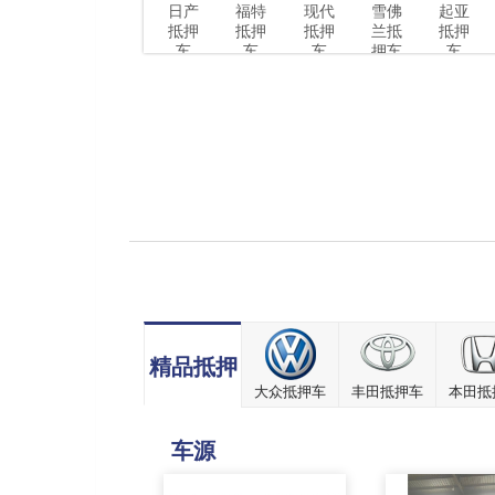
日产
福特
现代
雪佛
起亚
抵押
抵押
抵押
兰抵
抵押
车
车
车
押车
车
精品抵押
大众抵押车
丰田抵押车
本田抵
车源