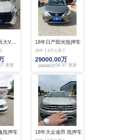
22年日产启辰大V抵押车
18年日产阳光抵押车
丨
18年
丨
4万公里
丨
0万
29000.00万
-07 更新
06-07 更新
29000万
逸抵押车
18年大众途昂 抵押车