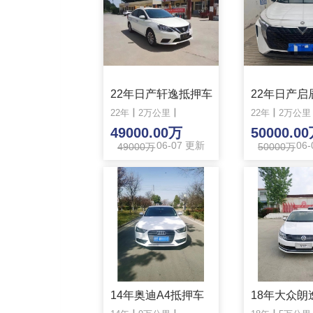
22年日产轩逸抵押车
22年
丨
2万公里
丨
22年
丨
2万公里
49000.00万
50000.0
06-07 更新
06
49000万
50000万
14年奥迪A4抵押车
18年大众朗