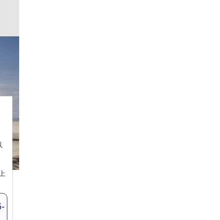
以
上
-