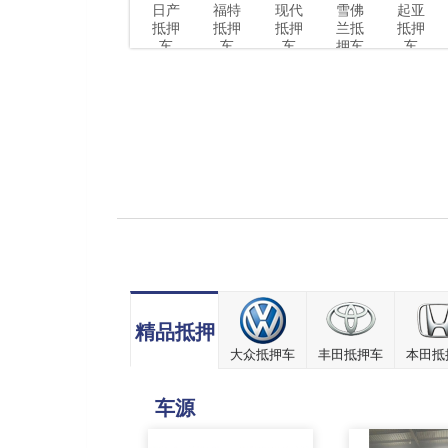
日产
福特
现代
雪佛
起亚
抵押
抵押
抵押
兰抵
抵押
车
车
车
押车
车
精品抵押
大众抵押车
丰田抵押车
本田抵
车源